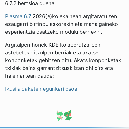
6.7.2 bertsioa duena.
Plasma 6.7
2026(e)ko ekainean argitaratu zen
ezaugarri birfindu askorekin eta mahaigaineko
esperientzia osatzeko modulu berriekin.
Argitalpen honek KDE kolaboratzaileen
astebeteko itzulpen berriak eta akats-
konponketak gehitzen ditu. Akats konponketak
txikiak baina garrantzitsuak izan ohi dira eta
haien artean daude:
Ikusi aldaketen egunkari osoa