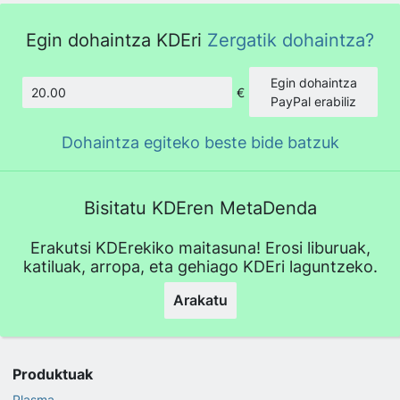
Egin dohaintza KDEri
Zergatik dohaintza?
Egin dohaintza
€
Kopurua
PayPal erabiliz
Dohaintza egiteko beste bide batzuk
Bisitatu KDEren MetaDenda
Erakutsi KDErekiko maitasuna! Erosi liburuak,
katiluak, arropa, eta gehiago KDEri laguntzeko.
Arakatu
Produktuak
Plasma