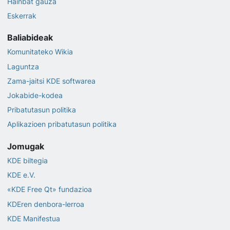
Hainbat gauza
Eskerrak
Baliabideak
Komunitateko Wikia
Laguntza
Zama-jaitsi KDE softwarea
Jokabide-kodea
Pribatutasun politika
Aplikazioen pribatutasun politika
Jomugak
KDE biltegia
KDE e.V.
«KDE Free Qt» fundazioa
KDEren denbora-lerroa
KDE Manifestua