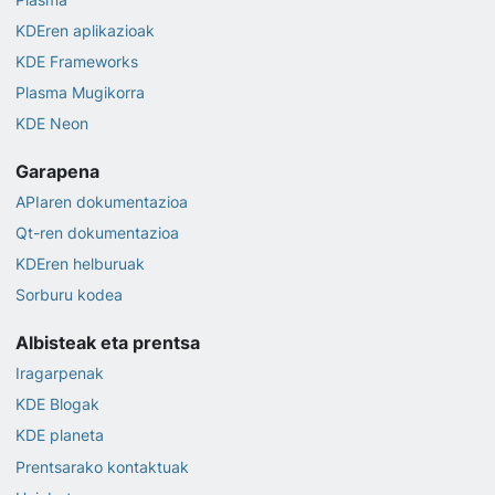
KDEren aplikazioak
KDE Frameworks
Plasma Mugikorra
KDE Neon
Garapena
APIaren dokumentazioa
Qt-ren dokumentazioa
KDEren helburuak
Sorburu kodea
Albisteak eta prentsa
Iragarpenak
KDE Blogak
KDE planeta
Prentsarako kontaktuak