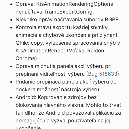
Oprava: KisAnimationRenderingOptions
nenačítaval frameExportConfig.
Niekoľko opráv načítavania súborov RGBE.
Kontrola stavu exportu každej snímky
animácie a chybové ukončenie pri zlyhaní
QFile::copy, vylepšenie spracovania chýb v
KisAnimationRender (Vďaka, Raidon
Chrome).
Oprava miznutia panela akcií výberu pri
prepínaní viditeľnosti výberu (
Bug 518633
)
Pridanie prepínača panela akcií výberu do
dockera možností nástroja výberu.
Android: Kopírovanie zdrojov bez
blokovania hlavného vlákna. Mohlo to trvať
tak dlho, že Android považoval aplikáciu za
nereagujúcu a vyzval používateľa na jej
ukončenie.