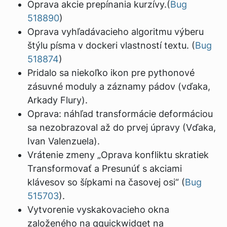
Oprava akcie prepínania kurzívy.(
Bug
518890
)
Oprava vyhľadávacieho algoritmu výberu
štýlu písma v dockeri vlastností textu. (
Bug
518874
)
Pridalo sa niekoľko ikon pre pythonové
zásuvné moduly a záznamy pádov (vďaka,
Arkady Flury).
Oprava: náhľad transformácie deformáciou
sa nezobrazoval až do prvej úpravy (Vďaka,
Ivan Valenzuela).
Vrátenie zmeny „Oprava konfliktu skratiek
Transformovať a Presunúť s akciami
klávesov so šípkami na časovej osi“ (
Bug
515703
).
Vytvorenie vyskakovacieho okna
založeného na qquickwidget na