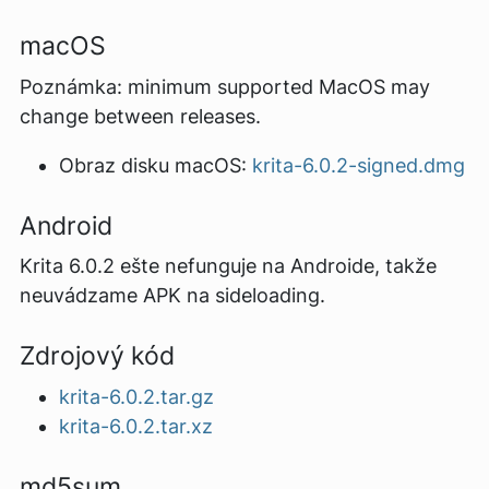
macOS
Poznámka: minimum supported MacOS may
change between releases.
Obraz disku macOS:
krita-6.0.2-signed.dmg
Android
Krita 6.0.2 ešte nefunguje na Androide, takže
neuvádzame APK na sideloading.
Zdrojový kód
krita-6.0.2.tar.gz
krita-6.0.2.tar.xz
md5sum