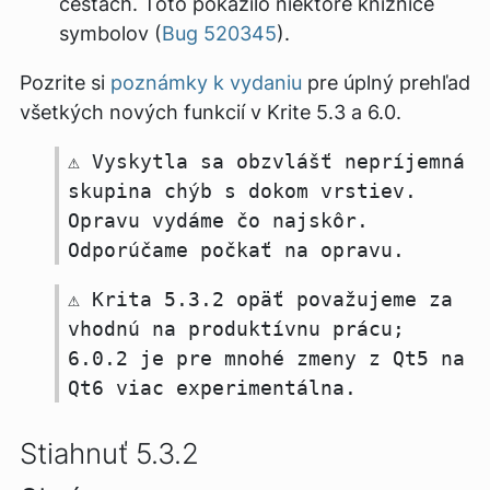
cestách. Toto pokazilo niektoré knižnice
symbolov (
Bug 520345
).
Pozrite si
poznámky k vydaniu
pre úplný prehľad
všetkých nových funkcií v Krite 5.3 a 6.0.
⚠️ Vyskytla sa obzvlášť nepríjemná
skupina chýb s dokom vrstiev.
Opravu vydáme čo najskôr.
Odporúčame počkať na opravu.
⚠️ Krita 5.3.2 opäť považujeme za
vhodnú na produktívnu prácu;
6.0.2 je pre mnohé zmeny z Qt5 na
Qt6 viac experimentálna.
Stiahnuť 5.3.2