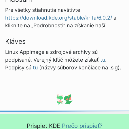
Pre všetky stiahnutia navštívte
https://download.kde.org/stable/krita/6.0.2/
a
kliknite na „Podrobnosti“ na získanie haší.
Kláves
Linux AppImage a zdrojové archívy sú
podpísané. Verejný kľúč môžete získať
tu
.
Podpisy sú
tu
(názvy súborov končiace na .sig).
Prispieť KDE
Prečo prispieť?