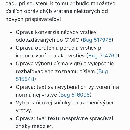
pádu pri spustení. K tomu pribudlo množstvo
ďalších opráv chýb vrátane niektorých od
nových prispievateľov!
Oprava konverzie názvov vrstiev
odovzdávaných do G'MIC (
Bug 517975
)
Oprava obrátenia poradia vrstiev pri
importovaní .kra ako vrstiev (
Bug 514760
)
Oprava výberu písma v qt6 a vylepšenie
rozbaľovacieho zoznamu písiem.(
Bug
515548
)
Oprava: text sa nevyberal pri vytvorení na
normálnej vrstve (
Bug 516006
)
Výber kľúčovej snímky teraz mení výber
vrstvy.
Oprava: tvar textu nesprávne spracúval
znaky medzier.