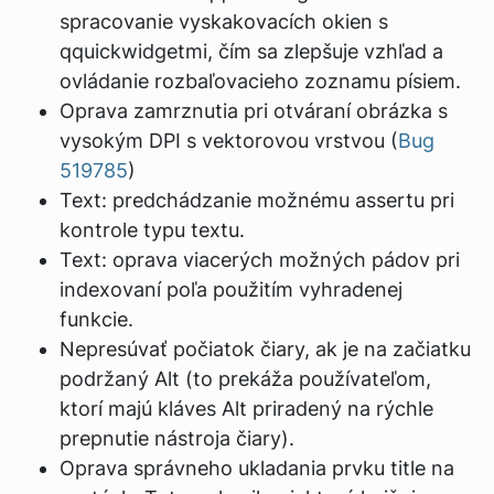
spracovanie vyskakovacích okien s
qquickwidgetmi, čím sa zlepšuje vzhľad a
ovládanie rozbaľovacieho zoznamu písiem.
Oprava zamrznutia pri otváraní obrázka s
vysokým DPI s vektorovou vrstvou (
Bug
519785
)
Text: predchádzanie možnému assertu pri
kontrole typu textu.
Text: oprava viacerých možných pádov pri
indexovaní poľa použitím vyhradenej
funkcie.
Nepresúvať počiatok čiary, ak je na začiatku
podržaný Alt (to prekáža používateľom,
ktorí majú kláves Alt priradený na rýchle
prepnutie nástroja čiary).
Oprava správneho ukladania prvku title na