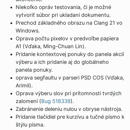
Niekoľko opráv testovania, či je možné
vytvoriť súbor pri ukladaní dokumentu.
Prechod základného obrazu na Clang 21 vo
Windows.
Oprava počtu pixelov v predvoľbe papiera
A1 (Vďaka, Ming-Chuan Lin).
Pridanie kontextovej ponuky do panela akcií
výberu a ich pridanie aj do globálneho
panela ponuky.
oprava segfaultu v parseri PSD COS (Vďaka,
Arimil).
Oprava výberu slov pri prítomnosti tvrdých
zalomení (
Bug 518338
).
Zabránenie deleniu nulou v obryse nástroja.
Pridanie tlačidiel pre kurzívu a tučné písmo k
štýlu písma.