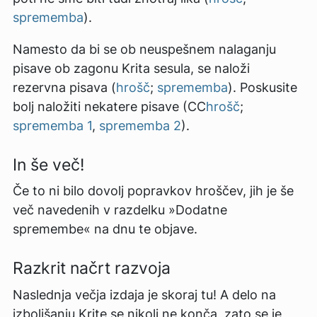
sprememba
).
Namesto da bi se ob neuspešnem nalaganju
pisave ob zagonu Krita sesula, se naloži
rezervna pisava (
hrošč
;
sprememba
). Poskusite
bolj naložiti nekatere pisave (CC
hrošč
;
sprememba 1
,
sprememba 2
).
In še več!
Če to ni bilo dovolj popravkov hroščev, jih je še
več navedenih v razdelku »Dodatne
spremembe« na dnu te objave.
Razkrit načrt razvoja
Naslednja večja izdaja je skoraj tu! A delo na
izboljšanju Krite se nikoli ne konča, zato se je