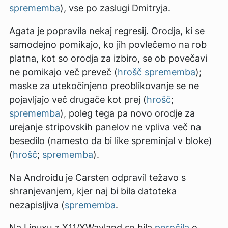
sprememba
), vse po zaslugi Dmitryja.
Agata je popravila nekaj regresij. Orodja, ki se
samodejno pomikajo, ko jih povlečemo na rob
platna, kot so orodja za izbiro, se ob povečavi
ne pomikajo več preveč (
hrošč
sprememba
);
maske za utekočinjeno preoblikovanje se ne
pojavljajo več drugače kot prej (
hrošč
;
sprememba
), poleg tega pa novo orodje za
urejanje stripovskih panelov ne vpliva več na
besedilo (namesto da bi like spreminjal v bloke)
(
hrošč
;
sprememba
).
Na Androidu je Carsten odpravil težavo s
shranjevanjem, kjer naj bi bila datoteka
nezapisljiva (
sprememba
.
Na Linuxu z X11/XWayland so bila
poročila
o