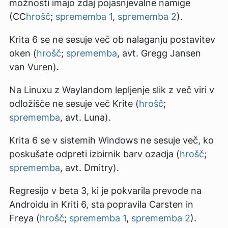
možnosti imajo zdaj pojasnjevalne namige
(CC
hrošč
;
sprememba 1
,
sprememba 2
).
Krita 6 se ne sesuje več ob nalaganju postavitev
oken (
hrošč
;
sprememba
, avt. Gregg Jansen
van Vuren).
Na Linuxu z Waylandom lepljenje slik z več viri v
odložišče ne sesuje več Krite (
hrošč
;
sprememba
, avt. Luna).
Krita 6 se v sistemih Windows ne sesuje več, ko
poskušate odpreti izbirnik barv ozadja (
hrošč
;
sprememba
, avt. Dmitry).
Regresijo v beta 3, ki je pokvarila prevode na
Androidu in Kriti 6, sta popravila Carsten in
Freya (
hrošč
;
sprememba 1
,
sprememba 2
).