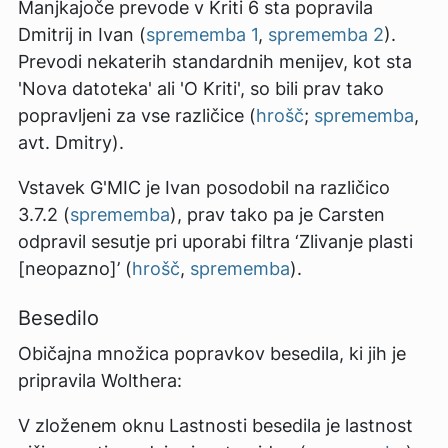
Manjkajoče prevode v Kriti 6 sta popravila
Dmitrij in Ivan (
sprememba 1
,
sprememba 2
).
Prevodi nekaterih standardnih menijev, kot sta
'Nova datoteka' ali 'O Kriti', so bili prav tako
popravljeni za vse različice (
hrošč
;
sprememba
,
avt. Dmitry).
Vstavek G'MIC je Ivan posodobil na različico
3.7.2 (
sprememba
), prav tako pa je Carsten
odpravil sesutje pri uporabi filtra ‘Zlivanje plasti
[neopazno]’ (
hrošč
,
sprememba
).
Besedilo
Običajna množica popravkov besedila, ki jih je
pripravila Wolthera:
V zloženem oknu Lastnosti besedila je lastnost