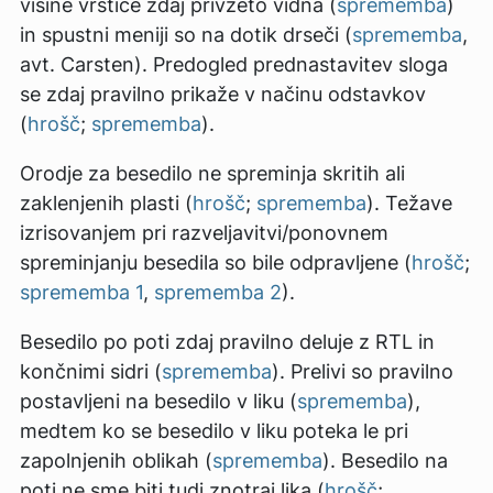
višine vrstice zdaj privzeto vidna (
sprememba
)
in spustni meniji so na dotik drseči (
sprememba
,
avt. Carsten). Predogled prednastavitev sloga
se zdaj pravilno prikaže v načinu odstavkov
(
hrošč
;
sprememba
).
Orodje za besedilo ne spreminja skritih ali
zaklenjenih plasti (
hrošč
;
sprememba
). Težave
izrisovanjem pri razveljavitvi/ponovnem
spreminjanju besedila so bile odpravljene (
hrošč
;
sprememba 1
,
sprememba 2
).
Besedilo po poti zdaj pravilno deluje z RTL in
končnimi sidri (
sprememba
). Prelivi so pravilno
postavljeni na besedilo v liku (
sprememba
),
medtem ko se besedilo v liku poteka le pri
zapolnjenih oblikah (
sprememba
). Besedilo na
poti ne sme biti tudi znotraj lika (
hrošč
;