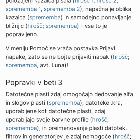
položajem kazalca pisala (
hrošč 1
,
hrošč 2
;
sprememba 1
,
sprememba 2
), napačna je oblika
kazalca (
sprememba
) in samodejno ponavljanje
bližnjic (
hrošč
;
sprememba
) - vse to je
popravljeno.
V meniju Pomoč se vrača postavka Prijavi
napake, zato se ne bojte prijaviti napak (
hrošč
;
sprememba
, avt. Luna)!
Popravki v beti 3
Datotečne plasti zdaj omogočajo dedovanje alfa
in slogov plasti (
sprememba
), datoteke .kra,
uporabljene kot datotečne plasti, zdaj
uporabljajo svoje barvne profile (
hrošč
;
sprememba
), in preimenovanje plasti datotek,
filtrov in generatorjev je zdaj nemogoče (
hrošč
;