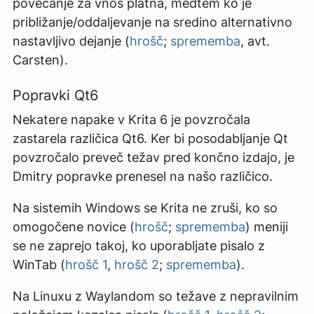
povečanje za vnos platna, medtem ko je
približanje/oddaljevanje na sredino alternativno
nastavljivo dejanje (
hrošč
;
sprememba
, avt.
Carsten).
Popravki Qt6
Nekatere napake v Krita 6 je povzročala
zastarela različica Qt6. Ker bi posodabljanje Qt
povzročalo preveč težav pred končno izdajo, je
Dmitry popravke prenesel na našo različico.
Na sistemih Windows se Krita ne zruši, ko so
omogočene novice (
hrošč
;
sprememba
) meniji
se ne zaprejo takoj, ko uporabljate pisalo z
WinTab (
hrošč 1
,
hrošč 2
;
sprememba
).
Na Linuxu z Waylandom so težave z nepravilnim