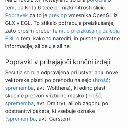
tem, da Krita 6 teče pri nizki hitrosti sličic.
Popravek
za to je
preklop
vmesnika OpenGL iz
GLX v EGL. To stikalo potrebuje preizkušanje,
zato prosim preberite
nit o preizkušanju zaledja
EGL
o tem, kako to narediti, in pustite povratne
informacije, ali deluje ali ne.
Popravki v prihajajoči končni izdaji
Sesutja so bila odpravljena pri ustvarjanju nove
vektorske plasti po prehodu na sejo (
hrošč
;
sprememba
, avt. Wolthera), ki edino plast
skupine pretvori v izbirno masko (
hrošč
;
sprememba
, avt. Dmitry), ali ob zagonu po
odstranitvi paketa, ki vsebuje oznake
(
sprememba
, avt. Carsten).