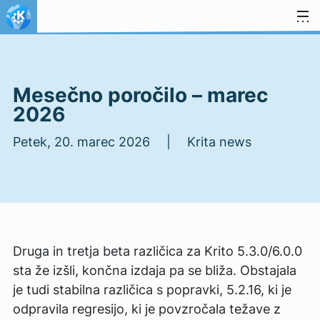
Preskoči na vsebino
Mesečno poročilo – marec
2026
Petek, 20. marec 2026 | Krita news
Druga in tretja beta različica za Krito 5.3.0/6.0.0
sta že izšli, končna izdaja pa se bliža. Obstajala
je tudi stabilna različica s popravki, 5.2.16, ki je
odpravila regresijo, ki je povzročala težave z