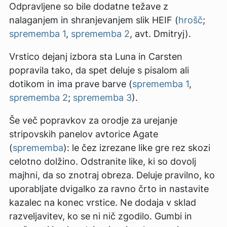
Odpravljene so bile dodatne težave z
nalaganjem in shranjevanjem slik HEIF (
hrošč
;
sprememba 1
,
sprememba 2
, avt. Dmitryj).
Vrstico dejanj izbora sta Luna in Carsten
popravila tako, da spet deluje s pisalom ali
dotikom in ima prave barve (
sprememba 1
,
sprememba 2
;
sprememba 3
).
Še več popravkov za orodje za urejanje
stripovskih panelov avtorice Agate
(
sprememba
): le čez izrezane like gre rez skozi
celotno dolžino. Odstranite like, ki so dovolj
majhni, da so znotraj obreza. Deluje pravilno, ko
uporabljate dvigalko za ravno črto in nastavite
kazalec na konec vrstice. Ne dodaja v sklad
razveljavitev, ko se ni nič zgodilo. Gumbi in