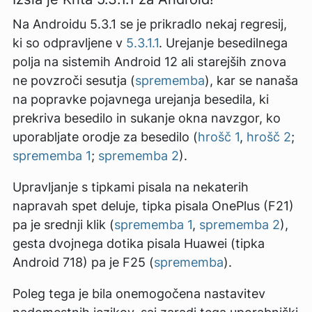
Na Androidu 5.3.1 se je prikradlo nekaj regresij,
ki so odpravljene v
5.3.1.1
. Urejanje besedilnega
polja na sistemih Android 12 ali starejših znova
ne povzroči sesutja (
sprememba
), kar se nanaša
na popravke pojavnega urejanja besedila, ki
prekriva besedilo in sukanje okna navzgor, ko
uporabljate orodje za besedilo (
hrošč 1
,
hrošč 2
;
sprememba 1
;
sprememba 2
).
Upravljanje s tipkami pisala na nekaterih
napravah spet deluje, tipka pisala OnePlus (F21)
pa je srednji klik (
sprememba 1
,
sprememba 2
),
gesta dvojnega dotika pisala Huawei (tipka
Android 718) pa je F25 (
sprememba
).
Poleg tega je bila onemogočena nastavitev