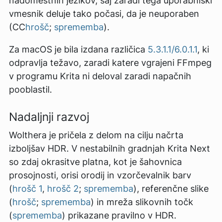
nadomestnih jezikov, saj zaradi tega uporabniški
vmesnik deluje tako počasi, da je neuporaben
(CC
hrošč
;
sprememba
).
Za macOS je bila izdana različica
5.3.1.1/6.0.1.1
, ki
odpravlja težavo, zaradi katere vgrajeni FFmpeg
v programu Krita ni deloval zaradi napačnih
pooblastil.
Nadaljnji razvoj
Wolthera je pričela z delom na cilju načrta
izboljšav HDR. V nestabilnih gradnjah Krita Next
so zdaj okrasitve platna, kot je šahovnica
prosojnosti, orisi orodij in vzorčevalnik barv
(
hrošč 1
,
hrošč 2
;
sprememba
), referenčne slike
(
hrošč
;
sprememba
) in mreža slikovnih točk
(
sprememba
) prikazane pravilno v HDR.