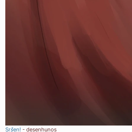
Sršen!
-
desenhunos