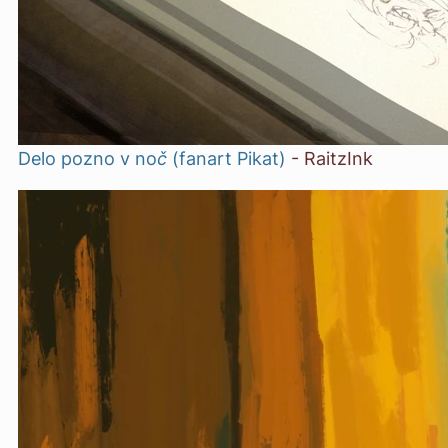
Delo pozno v noč (fanart Pikat)
-
RaitzInk