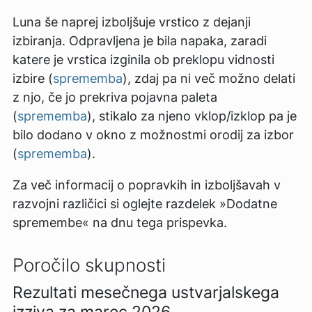
Luna še naprej izboljšuje vrstico z dejanji
izbiranja. Odpravljena je bila napaka, zaradi
katere je vrstica izginila ob preklopu vidnosti
izbire (
sprememba
), zdaj pa ni več možno delati
z njo, če jo prekriva pojavna paleta
(
sprememba
), stikalo za njeno vklop/izklop pa je
bilo dodano v okno z možnostmi orodij za izbor
(
sprememba
).
Za več informacij o popravkih in izboljšavah v
razvojni različici si oglejte razdelek »Dodatne
spremembe« na dnu tega prispevka.
Poročilo skupnosti
Rezultati mesečnega ustvarjalskega
izziva za marec 2026