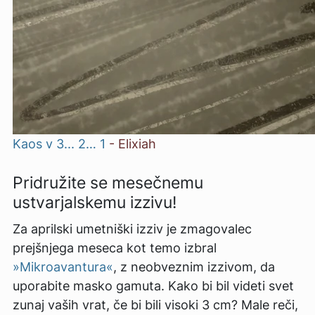
Kaos v 3... 2… 1
-
Elixiah
Pridružite se mesečnemu
ustvarjalskemu izzivu!
Za aprilski umetniški izziv je zmagovalec
prejšnjega meseca kot temo izbral
»Mikroavantura«
, z neobveznim izzivom, da
uporabite masko gamuta. Kako bi bil videti svet
zunaj vaših vrat, če bi bili visoki 3 cm? Male reči,