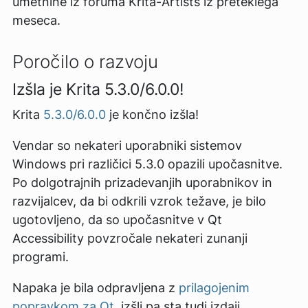
umetnine iz foruma Krita-Artists iz preteklega
meseca.
Poročilo o razvoju
Izšla je Krita 5.3.0/6.0.0!
Krita
5.3.0/6.0.0
je končno izšla!
Vendar so nekateri uporabniki sistemov
Windows pri različici 5.3.0 opazili upočasnitve.
Po dolgotrajnih prizadevanjih uporabnikov in
razvijalcev, da bi odkrili vzrok težave, je bilo
ugotovljeno, da so upočasnitve v Qt
Accessibility povzročale nekateri zunanji
programi.
Napaka je bila odpravljena z
prilagojenim
popravkom za Qt
, izšli pa sta tudi izdaji