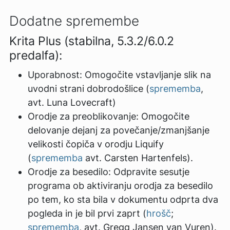
Dodatne spremembe
Krita Plus (stabilna, 5.3.2/6.0.2
predalfa):
Uporabnost: Omogočite vstavljanje slik na
uvodni strani dobrodošlice (
sprememba
,
avt. Luna Lovecraft)
Orodje za preoblikovanje: Omogočite
delovanje dejanj za povečanje/zmanjšanje
velikosti čopiča v orodju Liquify
(
sprememba
avt. Carsten Hartenfels).
Orodje za besedilo: Odpravite sesutje
programa ob aktiviranju orodja za besedilo
po tem, ko sta bila v dokumentu odprta dva
pogleda in je bil prvi zaprt (
hrošč
;
sprememba
, avt. Gregg Jansen van Vuren).