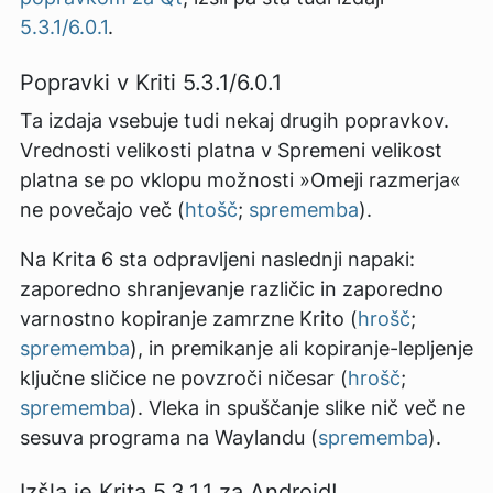
5.3.1/6.0.1
.
Popravki v Kriti 5.3.1/6.0.1
Ta izdaja vsebuje tudi nekaj drugih popravkov.
Vrednosti velikosti platna v Spremeni velikost
platna se po vklopu možnosti »Omeji razmerja«
ne povečajo več (
htošč
;
sprememba
).
Na Krita 6 sta odpravljeni naslednji napaki:
zaporedno shranjevanje različic in zaporedno
varnostno kopiranje zamrzne Krito (
hrošč
;
sprememba
), in premikanje ali kopiranje-lepljenje
ključne sličice ne povzroči ničesar (
hrošč
;
sprememba
). Vleka in spuščanje slike nič več ne
sesuva programa na Waylandu (
sprememba
).
Izšla je Krita 5.3.1.1 za Android!