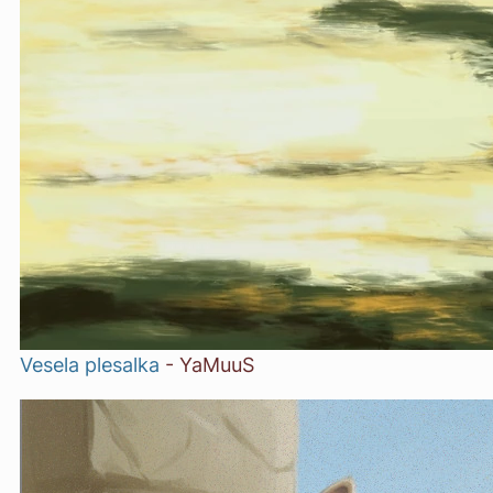
Vesela plesalka
-
YaMuuS