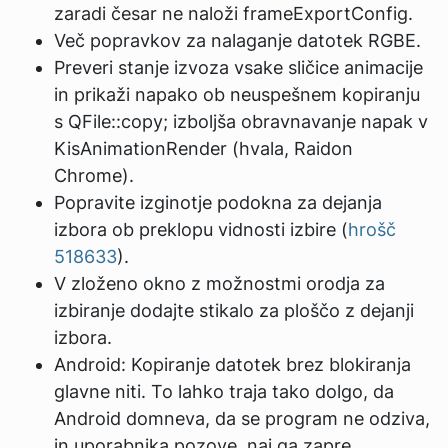
zaradi česar ne naloži frameExportConfig.
Več popravkov za nalaganje datotek RGBE.
Preveri stanje izvoza vsake sličice animacije
in prikaži napako ob neuspešnem kopiranju
s QFile::copy; izboljša obravnavanje napak v
KisAnimationRender (hvala, Raidon
Chrome).
Popravite izginotje podokna za dejanja
izbora ob preklopu vidnosti izbire (
hrošč
518633
).
V zloženo okno z možnostmi orodja za
izbiranje dodajte stikalo za ploščo z dejanji
izbora.
Android: Kopiranje datotek brez blokiranja
glavne niti. To lahko traja tako dolgo, da
Android domneva, da se program ne odziva,
in uporabnika pozove, naj ga zapre.