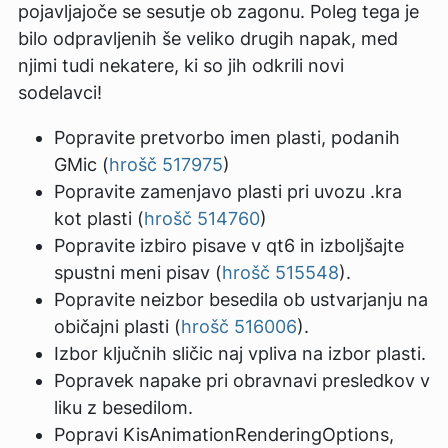
pojavljajoče se sesutje ob zagonu. Poleg tega je
bilo odpravljenih še veliko drugih napak, med
njimi tudi nekatere, ki so jih odkrili novi
sodelavci!
Popravite pretvorbo imen plasti, podanih
GMic (
hrošč 517975
)
Popravite zamenjavo plasti pri uvozu .kra
kot plasti (
hrošč 514760
)
Popravite izbiro pisave v qt6 in izboljšajte
spustni meni pisav (
hrošč 515548
).
Popravite neizbor besedila ob ustvarjanju na
običajni plasti (
hrošč 516006
).
Izbor ključnih sličic naj vpliva na izbor plasti.
Popravek napake pri obravnavi presledkov v
liku z besedilom.
Popravi KisAnimationRenderingOptions,