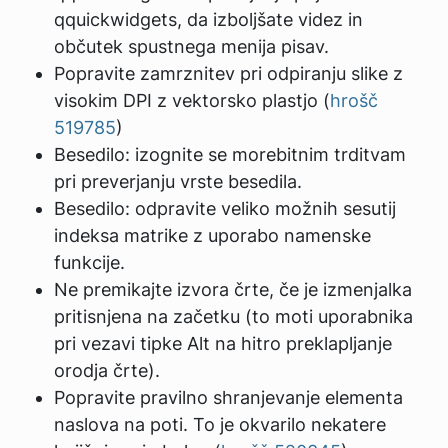
qquickwidgets, da izboljšate videz in
občutek spustnega menija pisav.
Popravite zamrznitev pri odpiranju slike z
visokim DPI z vektorsko plastjo (
hrošč
519785
)
Besedilo: izognite se morebitnim trditvam
pri preverjanju vrste besedila.
Besedilo: odpravite veliko možnih sesutij
indeksa matrike z uporabo namenske
funkcije.
Ne premikajte izvora črte, če je izmenjalka
pritisnjena na začetku (to moti uporabnika
pri vezavi tipke Alt na hitro preklapljanje
orodja črte).
Popravite pravilno shranjevanje elementa
naslova na poti. To je okvarilo nekatere