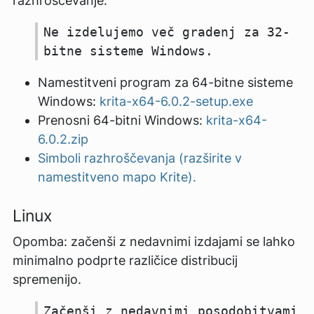
razhroščevanje.
Ne izdelujemo več gradenj za 32-
bitne sisteme Windows.
Namestitveni program za 64-bitne sisteme
Windows:
krita-x64-6.0.2-setup.exe
Prenosni 64-bitni Windows:
krita-x64-
6.0.2.zip
Simboli razhroščevanja (razširite v
namestitveno mapo Krite).
Linux
Opomba: začenši z nedavnimi izdajami se lahko
minimalno podprte različice distribucij
spremenijo.
Začenši z nedavnimi posodobitvami