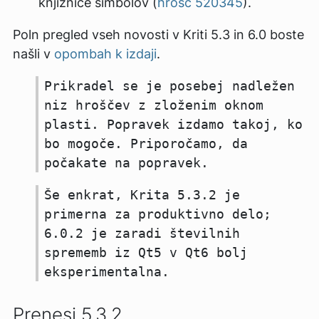
knjižnice simbolov (
hrošč 520345
).
Poln pregled vseh novosti v Kriti 5.3 in 6.0 boste
našli v
opombah k izdaji
.
Prikradel se je posebej nadležen
niz hroščev z zloženim oknom
plasti. Popravek izdamo takoj, ko
bo mogoče. Priporočamo, da
počakate na popravek.
Še enkrat, Krita 5.3.2 je
primerna za produktivno delo;
6.0.2 je zaradi številnih
sprememb iz Qt5 v Qt6 bolj
eksperimentalna.
Prenesi 5.3.2