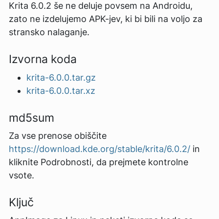
Krita 6.0.2 še ne deluje povsem na Androidu,
zato ne izdelujemo APK-jev, ki bi bili na voljo za
stransko nalaganje.
Izvorna koda
krita-6.0.0.tar.gz
krita-6.0.0.tar.xz
md5sum
Za vse prenose obiščite
https://download.kde.org/stable/krita/6.0.2/
in
kliknite Podrobnosti, da prejmete kontrolne
vsote.
Ključ