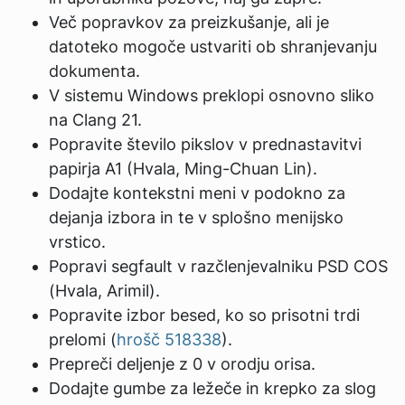
Več popravkov za preizkušanje, ali je
datoteko mogoče ustvariti ob shranjevanju
dokumenta.
V sistemu Windows preklopi osnovno sliko
na Clang 21.
Popravite število pikslov v prednastavitvi
papirja A1 (Hvala, Ming-Chuan Lin).
Dodajte kontekstni meni v podokno za
dejanja izbora in te v splošno menijsko
vrstico.
Popravi segfault v razčlenjevalniku PSD COS
(Hvala, Arimil).
Popravite izbor besed, ko so prisotni trdi
prelomi (
hrošč 518338
).
Prepreči deljenje z 0 v orodju orisa.
Dodajte gumbe za ležeče in krepko za slog