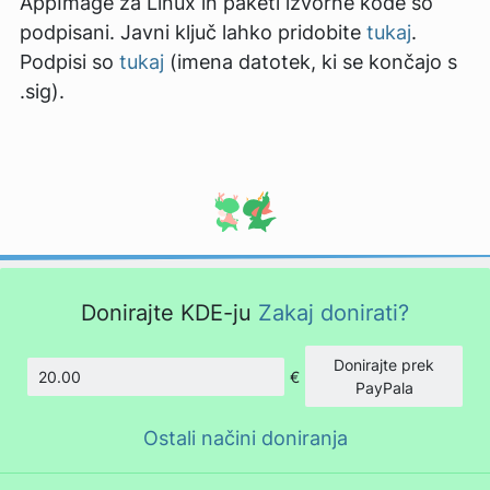
AppImage za Linux in paketi izvorne kode so
podpisani. Javni ključ lahko pridobite
tukaj
.
Podpisi so
tukaj
(imena datotek, ki se končajo s
.sig).
Donirajte KDE-ju
Zakaj donirati?
Donirajte prek
€
Znesek
PayPala
Ostali načini doniranja