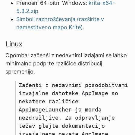
Prenosni 64-bitni Windows:
krita-x64-
5.3.2.zip
Simboli razhroščevanja (razširite v
namestitveno mapo Krite).
Linux
Opomba: začenši z nedavnimi izdajami se lahko
minimalno podprte različice distribucij
spremenijo.
Začenši z nedavnimi posodobitvami
izvajalne datoteke AppImage so
nekatere različice
AppImageLauncher-ja morda
nezdružljive. Za odpravljanje
težav glejte dokumentacijo
izvajalnega paketa AppImage.