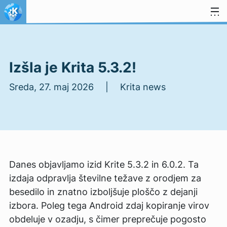
Preskoči na vsebino
Izšla je Krita 5.3.2!
Sreda, 27. maj 2026 | Krita news
Danes objavljamo izid Krite 5.3.2 in 6.0.2. Ta
izdaja odpravlja številne težave z orodjem za
besedilo in znatno izboljšuje ploščo z dejanji
izbora. Poleg tega Android zdaj kopiranje virov
obdeluje v ozadju, s čimer preprečuje pogosto