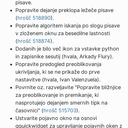
pisave.
Popravite dejanje preklopa ležeče pisave
(
hrošč 518890
).
Popravite algoritem iskanja po slogu pisave
v zloženem oknu za besedilne lastnosti
(
hrošč 518874
).
Dodanih je bilo več ikon za vstavke python
in zapisnike sesutij (hvala, Arkady Flury).
Popravite predogled preoblikovanja
ukrivljanja, ki se ne prikaže do prve
nastavitve (hvala, Ivan Valenzuela).
Povrnite oz. razveljavite "Popravite bližnjice
za preoblikovanje in premikanje, ki
nasprotujejo dejanjem smernih tipk na
časovnici" (
hrošč 515703
).
Ustvarite pojavno okno na osnovi
qquickwidget za upravljanje pojavnih oken z