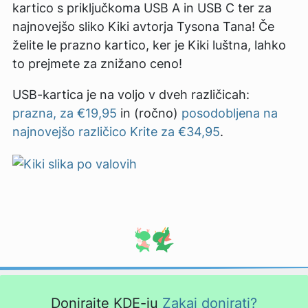
kartico s priključkoma USB A in USB C ter za
najnovejšo sliko Kiki avtorja Tysona Tana! Če
želite le prazno kartico, ker je Kiki luštna, lahko
to prejmete za znižano ceno!
USB-kartica je na voljo v dveh različicah:
prazna, za €19,95
in (ročno)
posodobljena na
najnovejšo različico Krite za €34,95
.
Donirajte KDE-ju
Zakaj donirati?