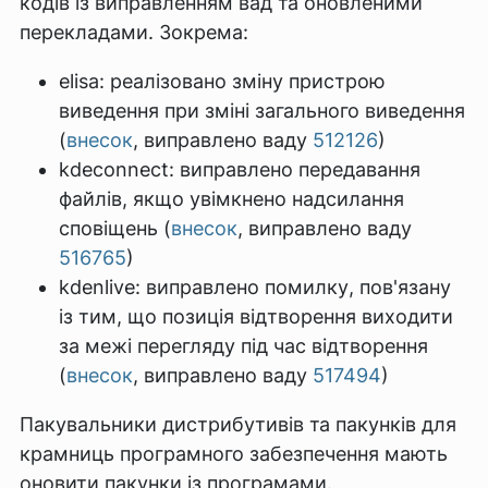
кодів із виправленням вад та оновленими
перекладами. Зокрема:
elisa: реалізовано зміну пристрою
виведення при зміні загального виведення
(
внесок
, виправлено ваду
512126
)
kdeconnect: виправлено передавання
файлів, якщо увімкнено надсилання
сповіщень (
внесок
, виправлено ваду
516765
)
kdenlive: виправлено помилку, пов'язану
із тим, що позиція відтворення виходити
за межі перегляду під час відтворення
(
внесок
, виправлено ваду
517494
)
Пакувальники дистрибутивів та пакунків для
крамниць програмного забезпечення мають
оновити пакунки із програмами.