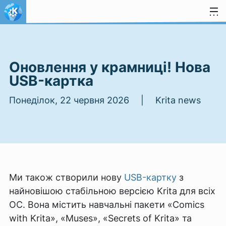
Перейти до вмісту
Оновлення у крамниці! Нова
USB-картка
Понеділок, 22 червня 2026 | Krita news
Ми також створили нову
USB-картку
з
найновішою стабільною версією Krita для всіх
ОС. Вона містить навчальні пакети «Comics
with Krita», «Muses», «Secrets of Krita» та