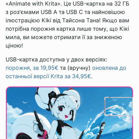
«Animate with Krita». Це USB-картка на 32 ГБ
з роз'ємами USB A та USB C та найновішою
ілюстрацією Kiki від Тайсона Тана! Якщо вам
потрібна порожня картка лише тому, що Кікі
мила, ви можете отримати її за зниженою
ціною!
USB-картка доступна у двох версіях:
порожня, за 19,95€
та (вручну)
оновлена ​​до
останньої версії Krita за 34,95€
.